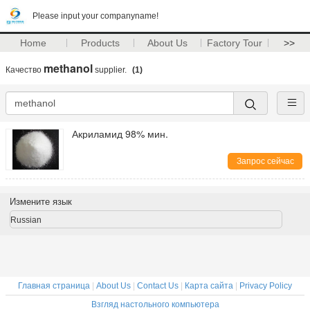
Please input your companyname!
Home
Products
About Us
Factory Tour
>>
methanol
Качество
supplier.
(1)
Акриламид 98% мин.
Запрос сейчас
Измените язык
Russian
Главная страница
|
About Us
|
Contact Us
|
Карта сайта
|
Privacy Policy
Взгляд настольного компьютера